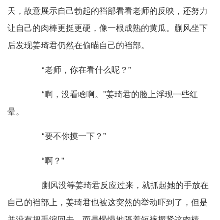
天，故意展示自己勃起的裆部看看老师的反映，还努力
让自己的肉棒更挺更硬，像一根成熟的黄瓜。蒯风坐下
后发现姜琦君仍然在偷瞄自己的裆部。
“老师，你在看什么呢？”
“啊，没看啥啊。”姜琦君的脸上浮现一些红
晕。
“要不你摸一下？”
“啊？”
蒯风没等姜琦君反应过来，就抓起她的手放在
自己的裆部上，姜琦君也被这突然的举动吓到了，但是
并没有把手缩回去，而是慢慢地隔着短裤握紧这肉棒，