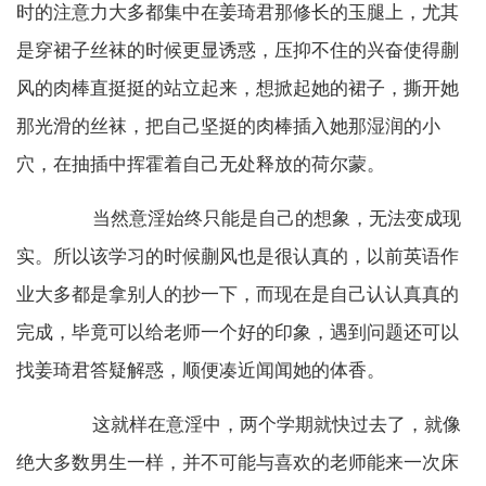
时的注意力大多都集中在姜琦君那修长的玉腿上，尤其
是穿裙子丝袜的时候更显诱惑，压抑不住的兴奋使得蒯
风的肉棒直挺挺的站立起来，想掀起她的裙子，撕开她
那光滑的丝袜，把自己坚挺的肉棒插入她那湿润的小
穴，在抽插中挥霍着自己无处释放的荷尔蒙。
当然意淫始终只能是自己的想象，无法变成现
实。所以该学习的时候蒯风也是很认真的，以前英语作
业大多都是拿别人的抄一下，而现在是自己认认真真的
完成，毕竟可以给老师一个好的印象，遇到问题还可以
找姜琦君答疑解惑，顺便凑近闻闻她的体香。
这就样在意淫中，两个学期就快过去了，就像
绝大多数男生一样，并不可能与喜欢的老师能来一次床