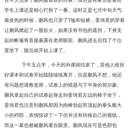
且今天也穿了蒯风最喜欢的丝袜，虽然是在家但是要给
学生上课还是精心打扮了一番。这时正是七月中旬天气
最炎热的时候，蒯风也只穿了T恤和短裤，姜琦君的穿着
让蒯风燃起了一股欲火，如果没有书包的遮挡，下身支
起的帐篷将直接暴露在老师眼前。蒯风进去后找了个位
置坐下，随后就开始上课了。
下午五点半，今天的补课就结束了，其他人收拾
好课本和试卷开始陆陆续续离开，但是蒯风不想，他还
有问题想请教老师，试卷上的错题与下半身的荷尔蒙。
蒯风拿起自己的试卷起身走到姜琦君左边的椅子坐下，
姜琦君也注意到蒯风那因为肉棒勃起而顶起的拳头般大
小的裆部，表情惊讶了一下但并没有转移自己的视线，
而这一幕也都被蒯风看在眼里。蒯风现在可是色胆包