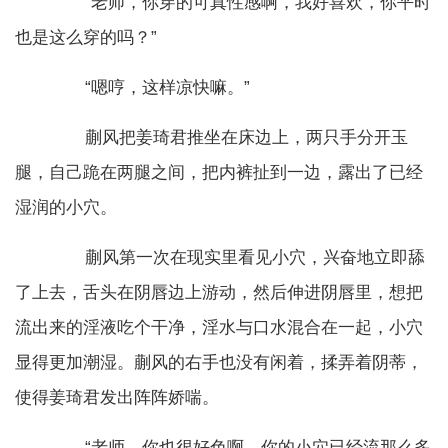
“老师，你穿的可真性感啊，我好喜欢，你平时
也是这么穿的吗？”
“嗯哼，这样凉快嘛。”
蒯风把姜琦君推坐在床边上，两只手分开玉
腿，自己跪在两腿之间，把内裤扯到一边，露出了已经
湿润的小穴。
蒯风第一次在现实里看见小穴，兴奋地立即舔
了上去，舌头在阴唇边上游动，然后伸进阴唇里，想把
流出来的淫液吃个干净，淫水与口水混合在一起，小穴
显得更加潮湿。蒯风的右手也没有闲着，揉弄着阴蒂，
使得姜琦君发出阵阵娇喘。
“老师，你也很好色啊，你的小穴已经流那么多