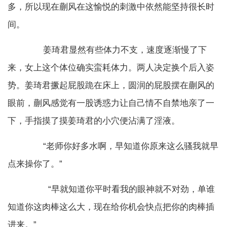
多，所以现在蒯风在这愉悦的刺激中依然能坚持很长时
间。
姜琦君显然有些体力不支，速度逐渐慢了下
来，女上这个体位确实蛮耗体力。两人决定换个后入姿
势。姜琦君撅起屁股跪在床上，圆润的屁股摆在蒯风的
眼前，蒯风感觉有一股诱惑力让自己情不自禁地亲了一
下，手指摸了摸姜琦君的小穴便沾满了淫液。
“老师你好多水啊，早知道你原来这么骚我就早
点来操你了。”
“早就知道你平时看我的眼神就不对劲，单谁
知道你这肉棒这么大，现在给你机会快点把你的肉棒插
进来。”