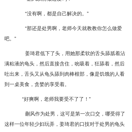
“没有啊，都是自己解决的。”
“那还是处男啊，老师今天就教教你怎么做爱
吧。”
姜琦君低下了头，用她那柔软的舌头舔舐着沾
满粘液的龟头，然后直接含住，吮吸着，狂舔着，然后
吐出来，舌头又从龟头舔到肉棒根部，像是饥饿的人看
到一桌美食，贪婪的享受着。
“好爽啊，老师我要受不了了！”
蒯风作为处男，这可是第一次口交，哪受得了
这样一位年轻少妇玩弄，姜琦君的口技对于处男的龟头