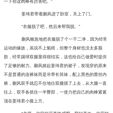
一下你这肉棒有厉害吧。”
姜琦君带着蒯风进了卧室，关上了门。
“衣服脱了吧，然后来帮我脱。”
蒯风猴急地把衣服脱了个一干二净，因为经常
运动的缘故，虽说不上魁梧，但整个身材也没太多脂
肪，经常踢球双腿显得很结实，这也给自己做爱时提供
了足够的耐力。蒯风掀起姜琦君的裙子，发现穿的原来
不是普通的连裤袜而是吊带长筒袜，配上黑色的蕾丝内
裤，蒯风双手就忍不住地往双腿摸了上去，从大腿一直
往上，双手各抓住一半臀部，一使力把自己的肉棒紧紧
顶在姜琦君小腹上方。