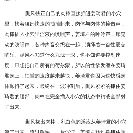
蒯风扶正自己的肉棒直接插进姜琦君的小穴
里，扶着腰部快速的抽插起来，肉体与肉体的撞击声，
肉棒插入小穴里淫液的噗嗤声，姜琦君的呻吟声，床晃
动的吱呀声，各种声音交织在一起，演绎着一首性爱交
响乐。蒯风不知道什么九浅一深，也不知道要控制速
度，只想把自己所有的荷尔蒙，所以的性欲发泄在姜琦
君身上，抽插的速度越来越快，姜琦君也因为这快感身
体颤抖了起来，最终在一波冲刺后，蒯风紧紧的抓住姜
琦君的腰部，肉棒在完全插入小穴的状态中精液全部射
了出来。
蒯风拔出肉棒，乳白色的淫液从姜琦君的小穴
流了出来，流过阴毛，一片泥泞。姜琦君转过身抓住蒯