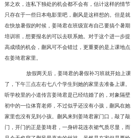
笫之欢，连私下独处的机会都不会有，估计这样的情节
只存在于一些日本电影里吧，蒯风是这样想的。但是就
在快放暑假的时候，姜琦君在班级宣布自己要搞个暑期
培训班，想要报名的可以去联系她。对于这个进一步提
高成绩的机会，蒯风可不会错过，更重要的是上课地点
在姜琦君家里。
放假两天后，姜琦君的暑假补习班就开始上课
了，下午三点左右七八个学生到她的家里去准备上课。
听学校里的小道传言姜琦君是已经结婚了的，对象隔壁
初中的一位体育老师，不过似乎还没有小孩，蒯风在她
家里也没有见到小孩。蒯风来到姜琦君家门口，敲了敲
门，开门的正是姜琦君，一身碎花连衣裙气质尽显，而