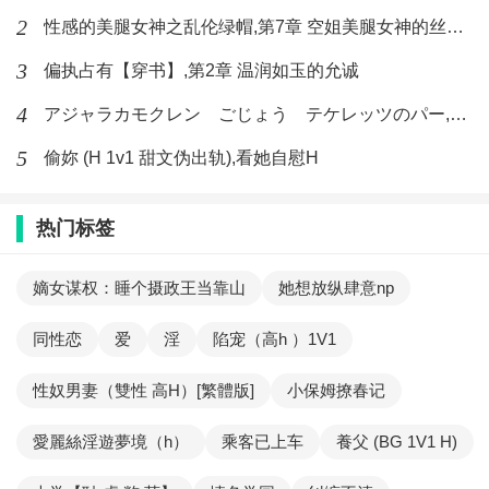
2
性感的美腿女神之乱伦绿帽,第7章 空姐美腿女神的丝袜足交
3
偏执占有【穿书】,第2章 温润如玉的允诚
4
アジャラカモクレン ごじょう テケレッツのパー,【No. 42 Rube Goldberg Machine】十四
5
偷妳 (H 1v1 甜文伪出轨),看她自慰H
热门标签
嫡女谋权：睡个摄政王当靠山
她想放纵肆意np
同性恋
爱
淫
陷宠（高h ）1V1
性奴男妻（雙性 高H）[繁體版]
小保姆撩春记
愛麗絲淫遊夢境（h）
乘客已上车
養父 (BG 1V1 H)