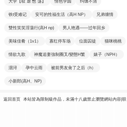
大学【耻 虐 憋 荡】
情色学园
纠缠不清
铁t受难记
安可的性福生活（高H NP）
兄弟缠情
雙性笑笑淫蕩行(高H np)
男人艳遇——过年回乡
美味佳肴（1v1）
寡红停车场
位面囚徒
猫咪桃桃
情欲九歌
神魔追妻強制圈叉/變態H繁
婊子（NPH）
洇浔
孕中云雨
被前男友肏了之后（h）
小新郎(高H、NP)
返回首页
本站皆為限制級作品，未滿十八歲禁止瀏覽網站內容|联
系我们：
yundtjoey24@gmail.com
|