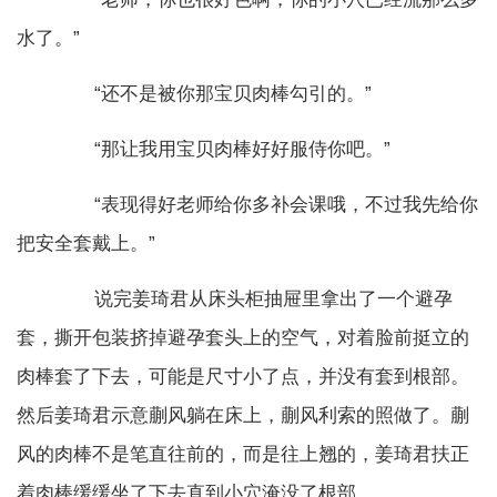
水了。”
“还不是被你那宝贝肉棒勾引的。”
“那让我用宝贝肉棒好好服侍你吧。”
“表现得好老师给你多补会课哦，不过我先给你
把安全套戴上。”
说完姜琦君从床头柜抽屉里拿出了一个避孕
套，撕开包装挤掉避孕套头上的空气，对着脸前挺立的
肉棒套了下去，可能是尺寸小了点，并没有套到根部。
然后姜琦君示意蒯风躺在床上，蒯风利索的照做了。蒯
风的肉棒不是笔直往前的，而是往上翘的，姜琦君扶正
着肉棒缓缓坐了下去直到小穴淹没了根部。