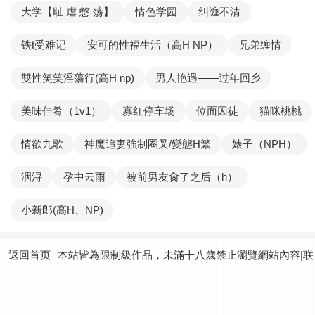
大学【耻 虐 憋 荡】
情色学园
纠缠不清
铁t受难记
安可的性福生活（高H NP）
兄弟缠情
雙性笑笑淫蕩行(高H np)
男人艳遇——过年回乡
美味佳肴（1v1）
寡红停车场
位面囚徒
猫咪桃桃
情欲九歌
神魔追妻強制圈叉/變態H繁
婊子（NPH）
洇浔
孕中云雨
被前男友肏了之后（h）
小新郎(高H、NP)
返回首页
本站皆為限制級作品，未滿十八歲禁止瀏覽網站內容|联
系我们：
yundtjoey24@gmail.com
|