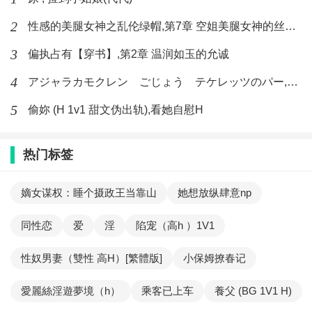
2
性感的美腿女神之乱伦绿帽,第7章 空姐美腿女神的丝袜足交
3
偏执占有【穿书】,第2章 温润如玉的允诚
4
アジャラカモクレン ごじょう テケレッツのパー,【No. 42 Rube Goldberg Machine】十四
5
偷妳 (H 1v1 甜文伪出轨),看她自慰H
热门标签
嫡女谋权：睡个摄政王当靠山
她想放纵肆意np
同性恋
爱
淫
陷宠（高h ）1V1
性奴男妻（雙性 高H）[繁體版]
小保姆撩春记
愛麗絲淫遊夢境（h）
乘客已上车
養父 (BG 1V1 H)