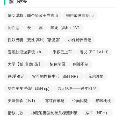
热门标签
嫡女谋权：睡个摄政王当靠山
她想放纵肆意np
同性恋
爱
淫
陷宠（高h ）1V1
性奴男妻（雙性 高H）[繁體版]
小保姆撩春记
愛麗絲淫遊夢境（h）
乘客已上车
養父 (BG 1V1 H)
大学【耻 虐 憋 荡】
情色学园
纠缠不清
铁t受难记
安可的性福生活（高H NP）
兄弟缠情
雙性笑笑淫蕩行(高H np)
男人艳遇——过年回乡
美味佳肴（1v1）
寡红停车场
位面囚徒
猫咪桃桃
情欲九歌
神魔追妻強制圈叉/變態H繁
婊子（NPH）