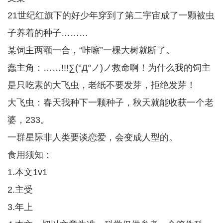
21世纪红旗下的好少年穿到了第二宇宙成了一颗被虫
子养着的种子………
某饲主两颚一合，“咔嚓”一棵大树就断了。
蠢主角：……!!!∑(°Д°ノ)ノ救命啊！为什么我的饲主
是只吃素的大飞虫，老纸不要发芽，拒绝发芽！
大飞虫：春天我种下一颗种子，秋天就能收获一个老
婆，233。
一群星际非人类要谈恋爱，会变成人型的。
食用须知：
1.本文1v1
2.主受
3.年上