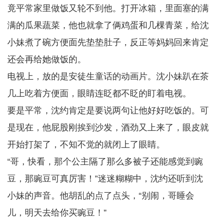
竟平常家里做饭又轮不到他。打开冰箱，里面塞的满
满的瓜果蔬菜，他也就拿了俩鸡蛋和几棵青菜，给沈
小妹煮了碗方便面先垫垫肚子，反正等妈妈回来肯定
还会再给她做饭的。
电视上，放的是安徒生童话的动画片。沈小妹趴在茶
几上吃着方便面，眼睛连眨都不眨的盯着电视。
要是平常，沈约肯定是要说两句让他好好吃饭的。可
是现在，他屁股刚挨到沙发，酒劲又上来了，眼皮就
开始打架了，不知不觉的就闭上了眼睛。
“哥，快看，那个公主隔了那么多被子还能感觉到豌
豆，那豌豆可真厉害！”迷迷糊糊中，沈约还听到沈
小妹的声音。他胡乱的点了点头，“别闹，哥睡会
儿，明天去给你买豌豆！”