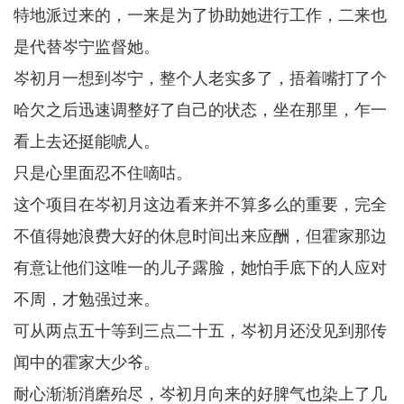
特地派过来的，一来是为了协助她进行工作，二来也
是代替岑宁监督她。
岑初月一想到岑宁，整个人老实多了，捂着嘴打了个
哈欠之后迅速调整好了自己的状态，坐在那里，乍一
看上去还挺能唬人。
只是心里面忍不住嘀咕。
这个项目在岑初月这边看来并不算多么的重要，完全
不值得她浪费大好的休息时间出来应酬，但霍家那边
有意让他们这唯一的儿子露脸，她怕手底下的人应对
不周，才勉强过来。
可从两点五十等到三点二十五，岑初月还没见到那传
闻中的霍家大少爷。
耐心渐渐消磨殆尽，岑初月向来的好脾气也染上了几