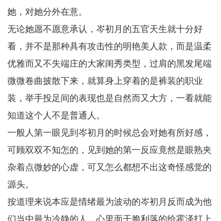
她，对她分外在意。
无论她愿不愿意承认，岑初月的五官天生就十分好
看，并不是那种具有攻击性的明艳美人款，而是温柔
优雅而又不失端庄的大家闺秀类型，过肩的黑发尾端
微微卷曲披散下来，就算身上穿着的是裤装的职业
装，举手投足间的表现也是自然而又大方，一看就能
知道这个人不是普通人。
一般人第一眼见到岑初月的时候总会对她有所好感，
可顾双双不知怎的，见到她的第一反应竟然是眼熟夹
杂着点微妙的心虚，可又怎么都想不出这奇怪感觉的
源头。
按道理来说本应是情绪最为波动的岑初月反而成为他
们当中最为冷静的人，心里面干脆利落的给霍泽打上