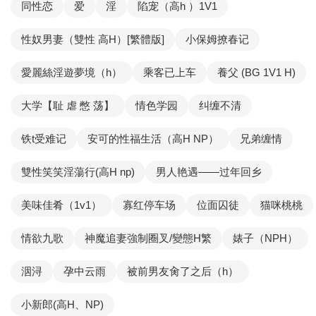
同性恋
爱
淫
陷宠（高h ）1V1
性奴男妻（雙性 高H）[繁體版]
小保姆撩春记
愛麗絲淫遊夢境（h）
乘客已上车
養父 (BG 1V1 H)
大学【耻 虐 憋 荡】
情色学园
纠缠不清
铁t受难记
安可的性福生活（高H NP）
兄弟缠情
雙性笑笑淫蕩行(高H np)
男人艳遇——过年回乡
美味佳肴（1v1）
寡红停车场
位面囚徒
猫咪桃桃
情欲九歌
神魔追妻強制圈叉/變態H繁
婊子（NPH）
洇浔
孕中云雨
被前男友肏了之后（h）
小新郎(高H、NP)