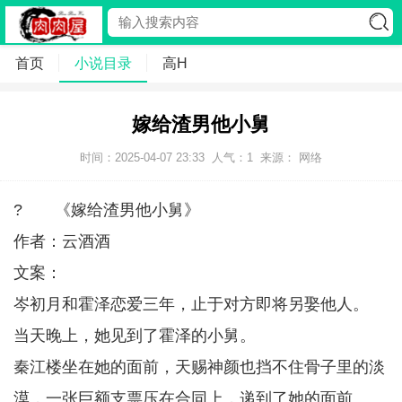
首页
小说目录
高H
嫁给渣男他小舅
时间：2025-04-07 23:33
人气：
1
来源： 网络
? 《嫁给渣男他小舅》
作者：云酒酒
文案：
岑初月和霍泽恋爱三年，止于对方即将另娶他人。
当天晚上，她见到了霍泽的小舅。
秦江楼坐在她的面前，天赐神颜也挡不住骨子里的淡
漠，一张巨额支票压在合同上，递到了她的面前。