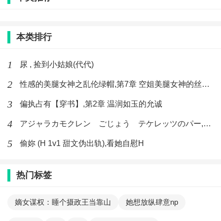
本类排行
1
尿 , 捡到小姑娘(代代)
2
性感的美腿女神之乱伦绿帽,第7章 空姐美腿女神的丝袜足交
3
偏执占有【穿书】,第2章 温润如玉的允诚
4
アジャラカモクレン ごじょう テケレッツのパー,【No. 42 Rube Goldberg Machine】十四
5
偷妳 (H 1v1 甜文伪出轨),看她自慰H
热门标签
嫡女谋权：睡个摄政王当靠山
她想放纵肆意np