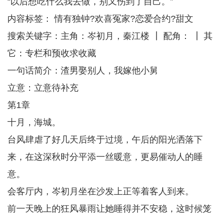
“以后想吃什么我去做，别又伤到了自己。”
内容标签： 情有独钟?欢喜冤家?恋爱合约?甜文
搜索关键字：主角：岑初月，秦江楼 ┃ 配角： ┃ 其
它：专栏和预收求收藏
一句话简介：渣男娶别人，我嫁他小舅
立意：立意待补充
第1章
十月，海城。
台风肆虐了好几天后终于过境，午后的阳光洒落下
来，在这深秋时分平添一丝暖意，更易催动人的睡
意。
会客厅内，岑初月坐在沙发上正等着客人到来。
前一天晚上的狂风暴雨让她睡得并不安稳，这时候笼