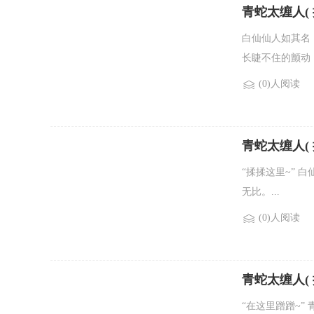
青蛇太缠人( 
白仙仙人如其名
长睫不住的颤动
(0)人阅读
青蛇太缠人( 
“揉揉这里~”
无比。...
(0)人阅读
青蛇太缠人( 
“在这里蹭蹭~