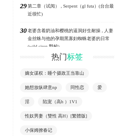
29
第二章（试阅） , Serpent（gl futa）(台台最
近很忙)
30
老婆含着奶油和樱桃的逼洞好生耐操 , 人妻
金丝蛛与他的孕期黑寡妇蜘蛛老婆的日常
(wild siren 野鲛)
热门
标签
嫡女谋权：睡个摄政王当靠山
她想放纵肆意np
同性恋
爱
淫
陷宠（高h ）1V1
性奴男妻（雙性 高H）[繁體版]
小保姆撩春记