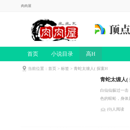
肉肉屋
首页
小说目录
高H
当前位置：首页 > 标签 > 青蛇太缠人( 探案H
青蛇太缠人( 
白仙仙躲过一击
色的蜈蚣，身体
(0)人阅读