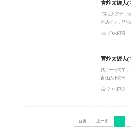
青蛇太缠人( 探
“都是女孩子，
不成样子，只能在
(0)人阅读
青蛇太缠人( 
找了一个晌午，
自住的小院子。..
(0)人阅读
首页
上一页
1