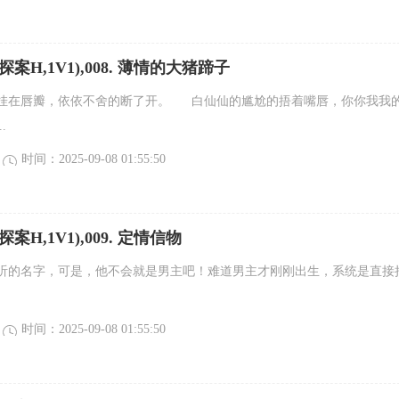
探案H,1V1),008. 薄情的大猪蹄子
挂在唇瓣，依依不舍的断了开。 白仙仙的尴尬的捂着嘴唇，你你我我
.
时间：2025-09-08 01:55:50
案H,1V1),009. 定情信物
听的名字，可是，他不会就是男主吧！难道男主才刚刚出生，系统是直接
时间：2025-09-08 01:55:50