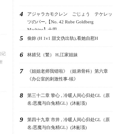
4
アジャラカモクレン ごじょう テケレッ
ツのパー,【No. 42 Rube Goldberg
Machine】十四
5
偷妳 (H 1v1 甜文伪出轨),看她自慰H
6
的记
林婧兒（繁） H,江家姐妹
所
7
《姐姐老师我错啦》（姐弟骨科）第六章
《办公室的刺激性事-续》
8
第三十二章 挚心 , 冷暖人间心归处GL（原
名:恶魔与白兔精GL）(沐彨涐)
9
第四十九章 市井 , 冷暖人间心归处GL（原
名:恶魔与白兔精GL）(沐彨涐)