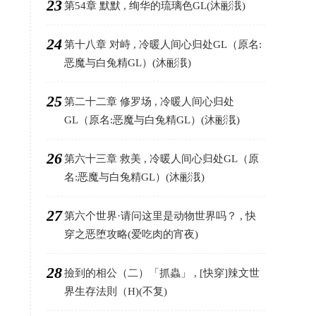
23
第54章 默默 , 绚华的琉璃色GL(沐彨涐)
24
第十八章 对峙 , 冷暖人间心归处GL（原名:
恶魔与白兔精GL）(沐彨涐)
25
第二十二章 修罗场 , 冷暖人间心归处
GL（原名:恶魔与白兔精GL）(沐彨涐)
26
第六十三章 救美 , 冷暖人间心归处GL（原
名:恶魔与白兔精GL）(沐彨涐)
27
第六个世界·请问这里是动物世界吗？ , 快
穿之恶堕攻略(爱吃肉的宵夜)
28
撿到的相公（二）「抓蟲」 , [快穿]辣文世
界生存法則（H)(不复)