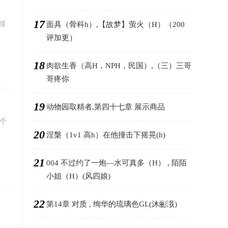
17
得
面具（骨科h）,【故梦】萤火（H）（200
评加更）
18
肉欲生香（高H，NPH，民国）,（三）三哥
哥疼你
19
动物园取精者,第四十七章 展示商品
个
20
涅槃（1v1 高h）在他撞击下摇晃(h)
21
004 不过约了一炮—水可真多（H） , 陌陌
小姐（H）(风四娘)
22
第14章 对质 , 绚华的琉璃色GL(沐彨涐)