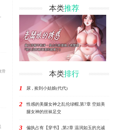
本类
推荐
，
嫩滑
本类
排行
1
尿 , 捡到小姑娘(代代)
2
性感的美腿女神之乱伦绿帽,第7章 空姐美
腿女神的丝袜足交
3
送
偏执占有【穿书】,第2章 温润如玉的允诚