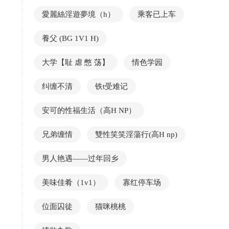
愛麗絲淫遊夢境（h）
乘客已上车
養父 (BG 1V1 H)
大学【耻 虐 憋 荡】
情色学园
纠缠不清
铁t受难记
安可的性福生活（高H NP）
兄弟缠情
雙性笑笑淫蕩行(高H np)
男人艳遇——过年回乡
美味佳肴（1v1）
寡红停车场
位面囚徒
猫咪桃桃