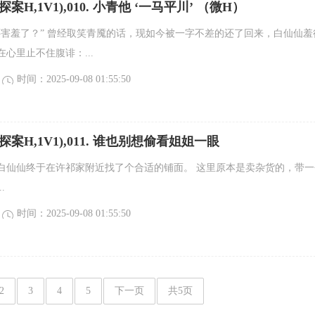
案H,1V1),010. 小青他 ‘一马平川’ （微H）
还害羞了？” 曾经取笑青魇的话，现如今被一字不差的还了回来，白仙仙羞
心里止不住腹诽：...
时间：2025-09-08 01:55:50
探案H,1V1),011. 谁也别想偷看姐姐一眼
白仙仙终于在许祁家附近找了个合适的铺面。 这里原本是卖杂货的，带一
.
时间：2025-09-08 01:55:50
2
3
4
5
下一页
共5页