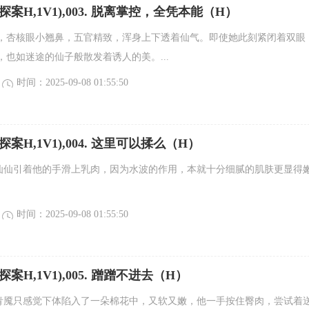
探案H,1V1),003. 脱离掌控，全凭本能（H）
，杏核眼小翘鼻，五官精致，浑身上下透着仙气。即使她此刻紧闭着双眼
，也如迷途的仙子般散发着诱人的美。...
时间：2025-09-08 01:55:50
探案H,1V1),004. 这里可以揉么（H）
 白仙仙引着他的手滑上乳肉，因为水波的作用，本就十分细腻的肌肤更显得
时间：2025-09-08 01:55:50
探案H,1V1),005. 蹭蹭不进去（H）
” 青魇只感觉下体陷入了一朵棉花中，又软又嫩，他一手按住臀肉，尝试着