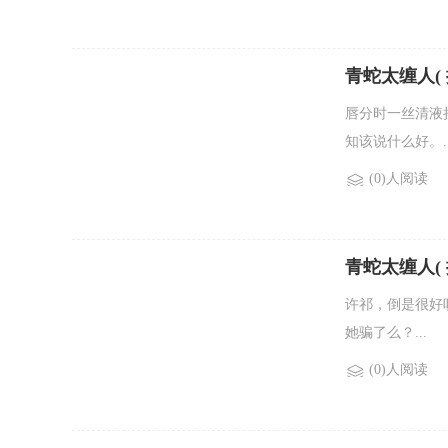
青蛇太缠人( 
唇分时一丝清液
知该说什么好。..
(0)人阅读
青蛇太缠人( 探
许祁，倒是很好
她骗了么？...
(0)人阅读