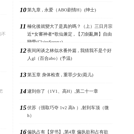
10
第九章 , 永爱（ABO剧情H）(绅士)
11
極化後就變大了是真的嗎？（上）三日月宗
的不
近*女審神者*歌仙兼定 , 【刀劍亂舞】自由
戀愛(ClaireSerena)
12
夜间闲谈之林似水番外篇 , 我猜我不是个好
人gl（百合abo）(予温)
13
第五章 身体检查 , 重罪少女(菀儿)
14
把
逮到你了（1V1、高H）,第二十一章
15
伏苏（强取巧夺 1v2 高h ）,射到车顶（微
h）
16
偏执占有【穿书】,第4章 偏执欲和占有欲