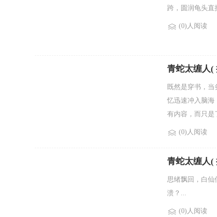
跨，圆润龟头直接
(0)人阅读
青蛇太缠人( 探
既然是穿书，当
忆迅速冲入脑海
有内容，而只是了
(0)人阅读
青蛇太缠人( 探
思绪飘回，白仙
溃？...
(0)人阅读